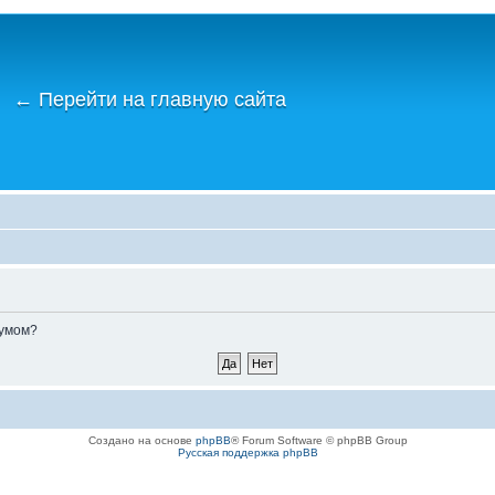
←
Перейти на главную сайта
румом?
Создано на основе
phpBB
® Forum Software © phpBB Group
Русская поддержка phpBB