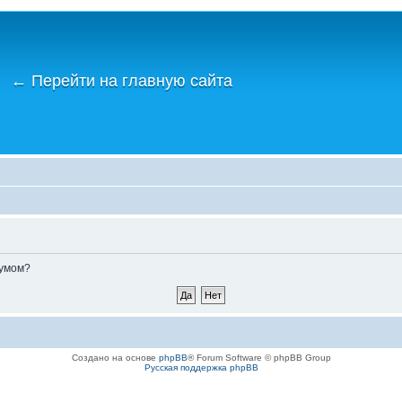
←
Перейти на главную сайта
румом?
Создано на основе
phpBB
® Forum Software © phpBB Group
Русская поддержка phpBB