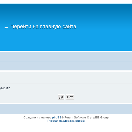
←
Перейти на главную сайта
румом?
Создано на основе
phpBB
® Forum Software © phpBB Group
Русская поддержка phpBB