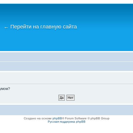
←
Перейти на главную сайта
румом?
Создано на основе
phpBB
® Forum Software © phpBB Group
Русская поддержка phpBB