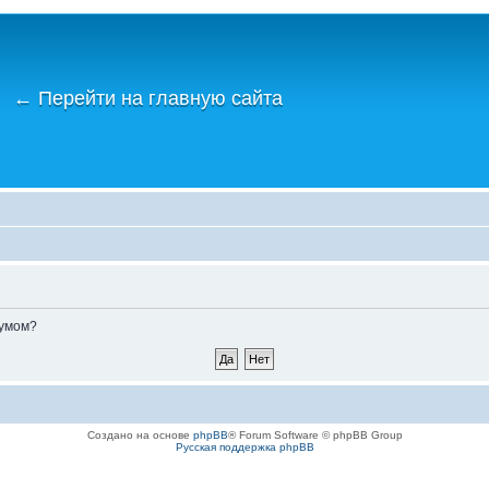
←
Перейти на главную сайта
румом?
Создано на основе
phpBB
® Forum Software © phpBB Group
Русская поддержка phpBB