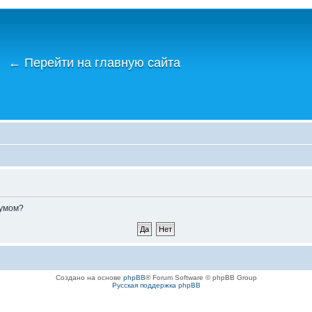
←
Перейти на главную сайта
румом?
Создано на основе
phpBB
® Forum Software © phpBB Group
Русская поддержка phpBB