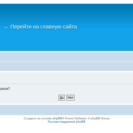
←
Перейти на главную сайта
румом?
Создано на основе
phpBB
® Forum Software © phpBB Group
Русская поддержка phpBB