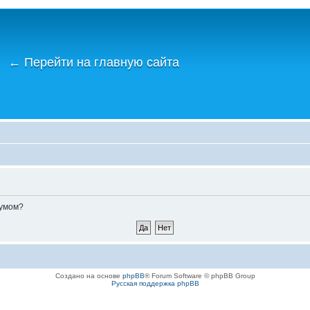
←
Перейти на главную сайта
румом?
Создано на основе
phpBB
® Forum Software © phpBB Group
Русская поддержка phpBB