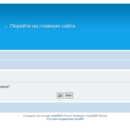
←
Перейти на главную сайта
румом?
Создано на основе
phpBB
® Forum Software © phpBB Group
Русская поддержка phpBB