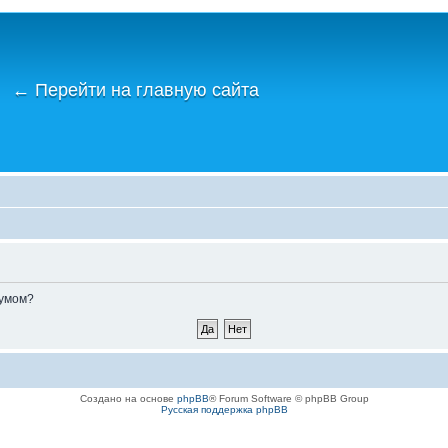
←
Перейти на главную сайта
румом?
Создано на основе
phpBB
® Forum Software © phpBB Group
Русская поддержка phpBB