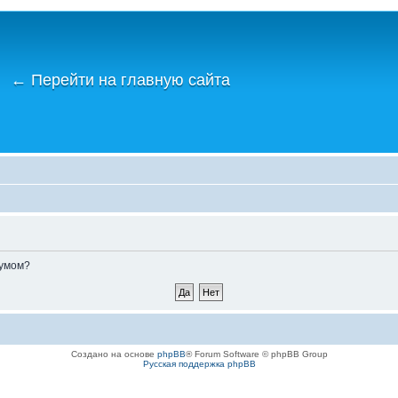
←
Перейти на главную сайта
румом?
Создано на основе
phpBB
® Forum Software © phpBB Group
Русская поддержка phpBB