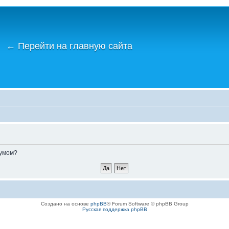
←
Перейти на главную сайта
румом?
Создано на основе
phpBB
® Forum Software © phpBB Group
Русская поддержка phpBB