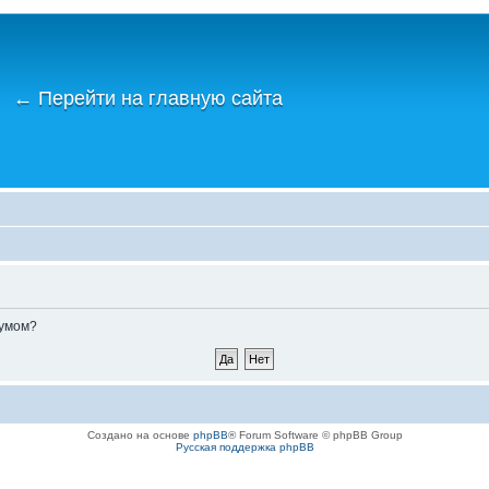
←
Перейти на главную сайта
румом?
Создано на основе
phpBB
® Forum Software © phpBB Group
Русская поддержка phpBB