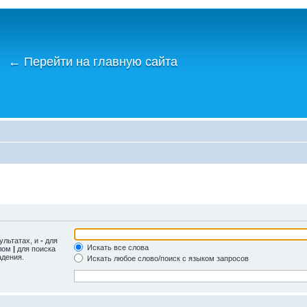
←
Перейти на главную сайта
ультатах, и
-
для
Искать все слова
олом
|
для поиска
адения.
Искать любое слово/поиск с языком запросов