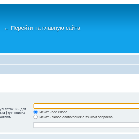
←
Перейти на главную сайта
ультатах, и
-
для
Искать все слова
олом
|
для поиска
адения.
Искать любое слово/поиск с языком запросов