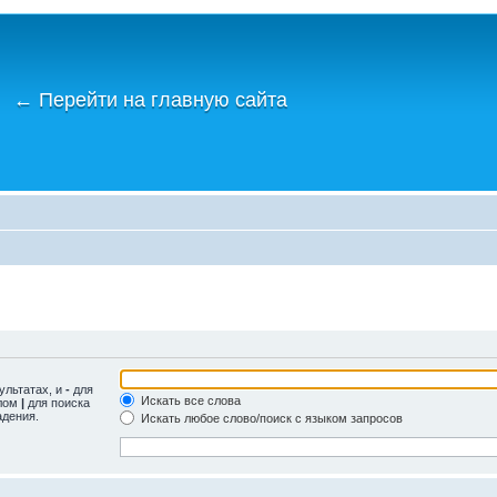
←
Перейти на главную сайта
ультатах, и
-
для
Искать все слова
олом
|
для поиска
адения.
Искать любое слово/поиск с языком запросов