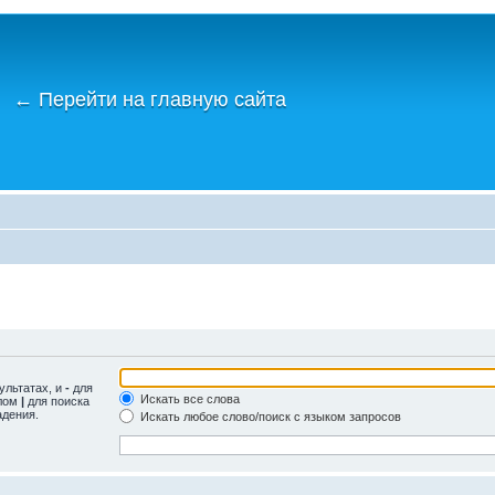
←
Перейти на главную сайта
ультатах, и
-
для
Искать все слова
олом
|
для поиска
адения.
Искать любое слово/поиск с языком запросов