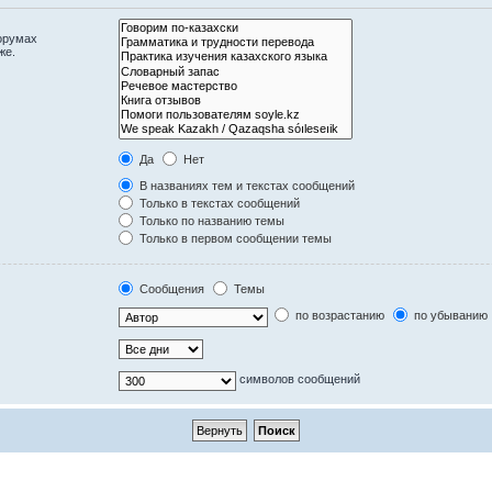
орумах
же.
Да
Нет
В названиях тем и текстах сообщений
Только в текстах сообщений
Только по названию темы
Только в первом сообщении темы
Сообщения
Темы
по возрастанию
по убыванию
символов сообщений