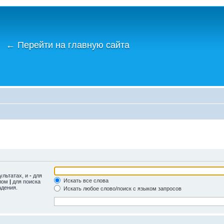
←
Перейти на главную сайта
ультатах, и
-
для
Искать все слова
олом
|
для поиска
адения.
Искать любое слово/поиск с языком запросов