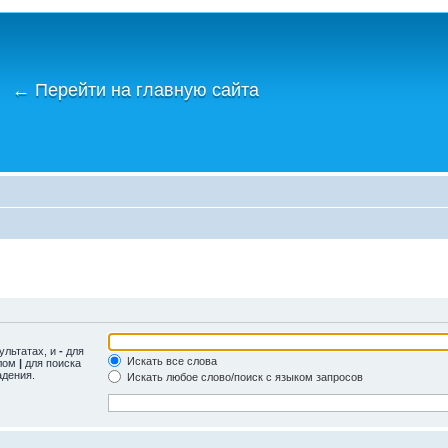
←
Перейти на главную сайта
ультатах, и
-
для
Искать все слова
олом
|
для поиска
адения.
Искать любое слово/поиск с языком запросов