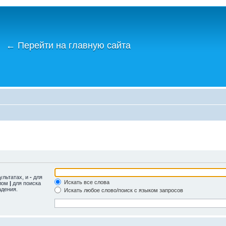
←
Перейти на главную сайта
ультатах, и
-
для
Искать все слова
олом
|
для поиска
адения.
Искать любое слово/поиск с языком запросов