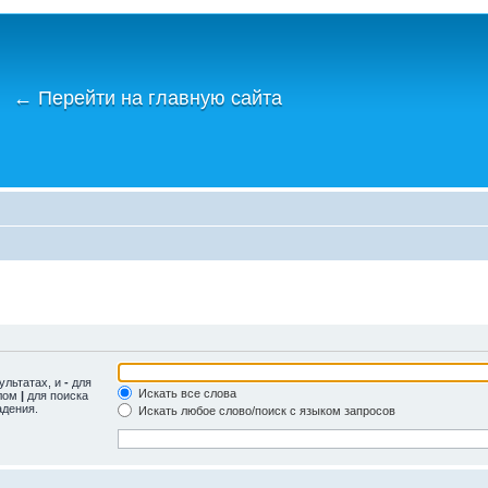
←
Перейти на главную сайта
ультатах, и
-
для
Искать все слова
олом
|
для поиска
адения.
Искать любое слово/поиск с языком запросов