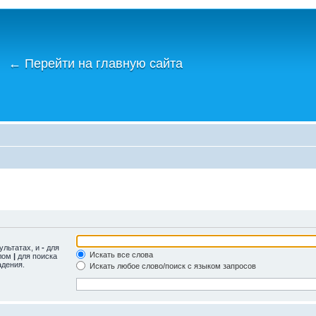
←
Перейти на главную сайта
ультатах, и
-
для
Искать все слова
олом
|
для поиска
адения.
Искать любое слово/поиск с языком запросов