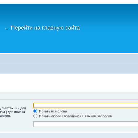
←
Перейти на главную сайта
ультатах, и
-
для
Искать все слова
олом
|
для поиска
адения.
Искать любое слово/поиск с языком запросов