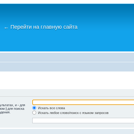
←
Перейти на главную сайта
ультатах, и
-
для
Искать все слова
олом
|
для поиска
адения.
Искать любое слово/поиск с языком запросов