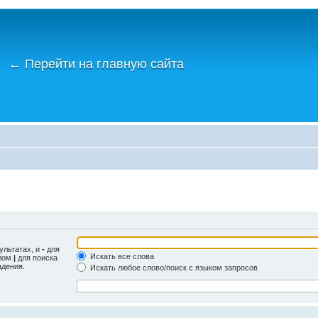
←
Перейти на главную сайта
ультатах, и
-
для
Искать все слова
олом
|
для поиска
адения.
Искать любое слово/поиск с языком запросов