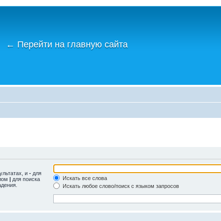
←
Перейти на главную сайта
ультатах, и
-
для
Искать все слова
олом
|
для поиска
адения.
Искать любое слово/поиск с языком запросов