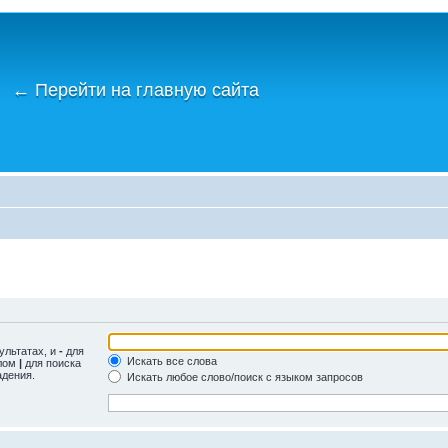
←
Перейти на главную сайта
ультатах, и
-
для
Искать все слова
олом
|
для поиска
адения.
Искать любое слово/поиск с языком запросов