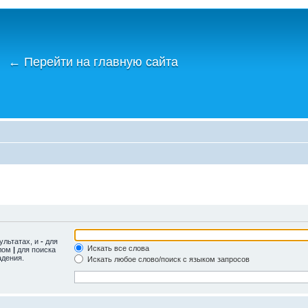
←
Перейти на главную сайта
ультатах, и
-
для
Искать все слова
олом
|
для поиска
адения.
Искать любое слово/поиск с языком запросов