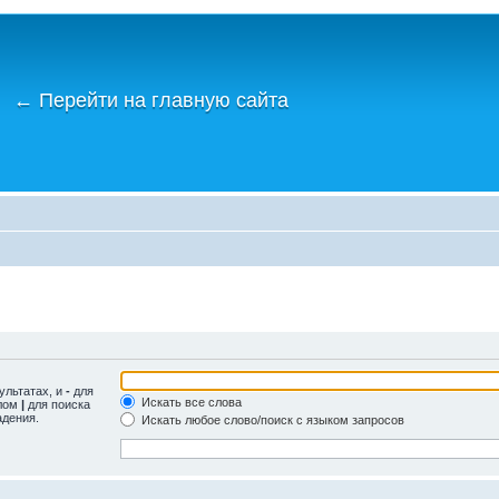
←
Перейти на главную сайта
ультатах, и
-
для
Искать все слова
олом
|
для поиска
адения.
Искать любое слово/поиск с языком запросов