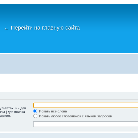
←
Перейти на главную сайта
ультатах, и
-
для
Искать все слова
олом
|
для поиска
адения.
Искать любое слово/поиск с языком запросов