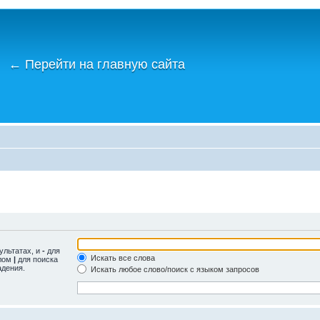
←
Перейти на главную сайта
ультатах, и
-
для
Искать все слова
олом
|
для поиска
адения.
Искать любое слово/поиск с языком запросов