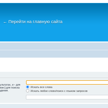
←
Перейти на главную сайта
ультатах, и
-
для
Искать все слова
олом
|
для поиска
адения.
Искать любое слово/поиск с языком запросов