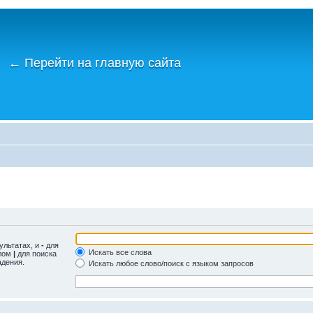
←
Перейти на главную сайта
ультатах, и
-
для
Искать все слова
олом
|
для поиска
адения.
Искать любое слово/поиск с языком запросов