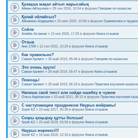
Қазақша мақал айтып жарысайық
Айжан Айткулова
» 28 сен 2016, 10:04 в форуме
Говорим по-казахски
Қалай ойлайсыз?
Айнамкөз Алдашева
» 25 июн 2020, 10:06 в форуме
Грамматика и трудно
Сойле
Алибек Асланов
» 13 ноя 2020, 17:25 в форуме
Книга отзывов
Отзыв
Аня 1709
» 12 сен 2022, 10:26 в форуме
Книга отзывов
Как правильно?
Самал Қалмет
» 28 май 2019, 05:46 в форуме
Говорим по-казахски
Это очень круто!
Самал Қалмет
» 28 май 2019, 05:47 в форуме
Книга отзывов
Помощь!
Самал Қалмет
» 28 май 2019, 06:18 в форуме
Практика изучения казахск
Напиши свой текст или найди ошибку в чужом
Ольга Карbовская
» 03 май 2021, 08:32 в форуме
Практика изучения каза
С наступающим праздником Наурыз мейрамы!
Soyle KZ
» 18 мар 2017, 05:38 в форуме
Книга отзывов
Соңғы қоңырау құтты болсын!
Soyle KZ
» 25 май 2018, 03:58 в форуме
Книга отзывов
Наурыз мерекесі!!!
Soyle KZ
» 16 мар 2018, 12:16 в форуме
Книга отзывов