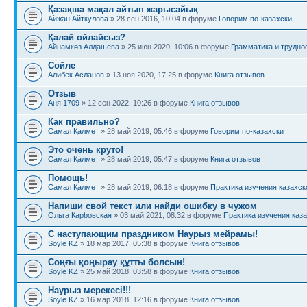
Қазақша мақал айтып жарысайық
Айжан Айткулова
» 28 сен 2016, 10:04 в форуме
Говорим по-казахски
Қалай ойлайсыз?
Айнамкөз Алдашева
» 25 июн 2020, 10:06 в форуме
Грамматика и трудно
Сойле
Алибек Асланов
» 13 ноя 2020, 17:25 в форуме
Книга отзывов
Отзыв
Аня 1709
» 12 сен 2022, 10:26 в форуме
Книга отзывов
Как правильно?
Самал Қалмет
» 28 май 2019, 05:46 в форуме
Говорим по-казахски
Это очень круто!
Самал Қалмет
» 28 май 2019, 05:47 в форуме
Книга отзывов
Помощь!
Самал Қалмет
» 28 май 2019, 06:18 в форуме
Практика изучения казахск
Напиши свой текст или найди ошибку в чужом
Ольга Карbовская
» 03 май 2021, 08:32 в форуме
Практика изучения каза
С наступающим праздником Наурыз мейрамы!
Soyle KZ
» 18 мар 2017, 05:38 в форуме
Книга отзывов
Соңғы қоңырау құтты болсын!
Soyle KZ
» 25 май 2018, 03:58 в форуме
Книга отзывов
Наурыз мерекесі!!!
Soyle KZ
» 16 мар 2018, 12:16 в форуме
Книга отзывов