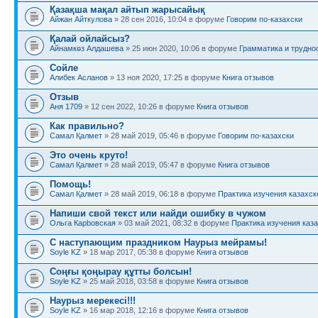
Қазақша мақал айтып жарысайық
Айжан Айткулова
» 28 сен 2016, 10:04 в форуме
Говорим по-казахски
Қалай ойлайсыз?
Айнамкөз Алдашева
» 25 июн 2020, 10:06 в форуме
Грамматика и трудно
Сойле
Алибек Асланов
» 13 ноя 2020, 17:25 в форуме
Книга отзывов
Отзыв
Аня 1709
» 12 сен 2022, 10:26 в форуме
Книга отзывов
Как правильно?
Самал Қалмет
» 28 май 2019, 05:46 в форуме
Говорим по-казахски
Это очень круто!
Самал Қалмет
» 28 май 2019, 05:47 в форуме
Книга отзывов
Помощь!
Самал Қалмет
» 28 май 2019, 06:18 в форуме
Практика изучения казахск
Напиши свой текст или найди ошибку в чужом
Ольга Карbовская
» 03 май 2021, 08:32 в форуме
Практика изучения каза
С наступающим праздником Наурыз мейрамы!
Soyle KZ
» 18 мар 2017, 05:38 в форуме
Книга отзывов
Соңғы қоңырау құтты болсын!
Soyle KZ
» 25 май 2018, 03:58 в форуме
Книга отзывов
Наурыз мерекесі!!!
Soyle KZ
» 16 мар 2018, 12:16 в форуме
Книга отзывов