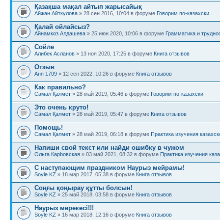
Қазақша мақал айтып жарысайық
Айжан Айткулова
» 28 сен 2016, 10:04 в форуме
Говорим по-казахски
Қалай ойлайсыз?
Айнамкөз Алдашева
» 25 июн 2020, 10:06 в форуме
Грамматика и трудно
Сойле
Алибек Асланов
» 13 ноя 2020, 17:25 в форуме
Книга отзывов
Отзыв
Аня 1709
» 12 сен 2022, 10:26 в форуме
Книга отзывов
Как правильно?
Самал Қалмет
» 28 май 2019, 05:46 в форуме
Говорим по-казахски
Это очень круто!
Самал Қалмет
» 28 май 2019, 05:47 в форуме
Книга отзывов
Помощь!
Самал Қалмет
» 28 май 2019, 06:18 в форуме
Практика изучения казахск
Напиши свой текст или найди ошибку в чужом
Ольга Карbовская
» 03 май 2021, 08:32 в форуме
Практика изучения каза
С наступающим праздником Наурыз мейрамы!
Soyle KZ
» 18 мар 2017, 05:38 в форуме
Книга отзывов
Соңғы қоңырау құтты болсын!
Soyle KZ
» 25 май 2018, 03:58 в форуме
Книга отзывов
Наурыз мерекесі!!!
Soyle KZ
» 16 мар 2018, 12:16 в форуме
Книга отзывов