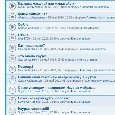
Қазақша мақал айтып жарысайық
Айжан Айткулова
» 28 сен 2016, 10:04 в форуме
Говорим по-казахски
Қалай ойлайсыз?
Айнамкөз Алдашева
» 25 июн 2020, 10:06 в форуме
Грамматика и трудно
Сойле
Алибек Асланов
» 13 ноя 2020, 17:25 в форуме
Книга отзывов
Отзыв
Аня 1709
» 12 сен 2022, 10:26 в форуме
Книга отзывов
Как правильно?
Самал Қалмет
» 28 май 2019, 05:46 в форуме
Говорим по-казахски
Это очень круто!
Самал Қалмет
» 28 май 2019, 05:47 в форуме
Книга отзывов
Помощь!
Самал Қалмет
» 28 май 2019, 06:18 в форуме
Практика изучения казахск
Напиши свой текст или найди ошибку в чужом
Ольга Карbовская
» 03 май 2021, 08:32 в форуме
Практика изучения каза
С наступающим праздником Наурыз мейрамы!
Soyle KZ
» 18 мар 2017, 05:38 в форуме
Книга отзывов
Соңғы қоңырау құтты болсын!
Soyle KZ
» 25 май 2018, 03:58 в форуме
Книга отзывов
Наурыз мерекесі!!!
Soyle KZ
» 16 мар 2018, 12:16 в форуме
Книга отзывов