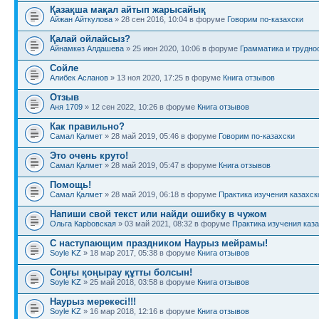
Қазақша мақал айтып жарысайық
Айжан Айткулова
» 28 сен 2016, 10:04 в форуме
Говорим по-казахски
Қалай ойлайсыз?
Айнамкөз Алдашева
» 25 июн 2020, 10:06 в форуме
Грамматика и трудно
Сойле
Алибек Асланов
» 13 ноя 2020, 17:25 в форуме
Книга отзывов
Отзыв
Аня 1709
» 12 сен 2022, 10:26 в форуме
Книга отзывов
Как правильно?
Самал Қалмет
» 28 май 2019, 05:46 в форуме
Говорим по-казахски
Это очень круто!
Самал Қалмет
» 28 май 2019, 05:47 в форуме
Книга отзывов
Помощь!
Самал Қалмет
» 28 май 2019, 06:18 в форуме
Практика изучения казахск
Напиши свой текст или найди ошибку в чужом
Ольга Карbовская
» 03 май 2021, 08:32 в форуме
Практика изучения каза
С наступающим праздником Наурыз мейрамы!
Soyle KZ
» 18 мар 2017, 05:38 в форуме
Книга отзывов
Соңғы қоңырау құтты болсын!
Soyle KZ
» 25 май 2018, 03:58 в форуме
Книга отзывов
Наурыз мерекесі!!!
Soyle KZ
» 16 мар 2018, 12:16 в форуме
Книга отзывов