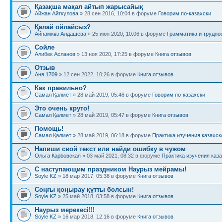
Қазақша мақал айтып жарысайық
Айжан Айткулова
» 28 сен 2016, 10:04 в форуме
Говорим по-казахски
Қалай ойлайсыз?
Айнамкөз Алдашева
» 25 июн 2020, 10:06 в форуме
Грамматика и трудно
Сойле
Алибек Асланов
» 13 ноя 2020, 17:25 в форуме
Книга отзывов
Отзыв
Аня 1709
» 12 сен 2022, 10:26 в форуме
Книга отзывов
Как правильно?
Самал Қалмет
» 28 май 2019, 05:46 в форуме
Говорим по-казахски
Это очень круто!
Самал Қалмет
» 28 май 2019, 05:47 в форуме
Книга отзывов
Помощь!
Самал Қалмет
» 28 май 2019, 06:18 в форуме
Практика изучения казахск
Напиши свой текст или найди ошибку в чужом
Ольга Карbовская
» 03 май 2021, 08:32 в форуме
Практика изучения каза
С наступающим праздником Наурыз мейрамы!
Soyle KZ
» 18 мар 2017, 05:38 в форуме
Книга отзывов
Соңғы қоңырау құтты болсын!
Soyle KZ
» 25 май 2018, 03:58 в форуме
Книга отзывов
Наурыз мерекесі!!!
Soyle KZ
» 16 мар 2018, 12:16 в форуме
Книга отзывов