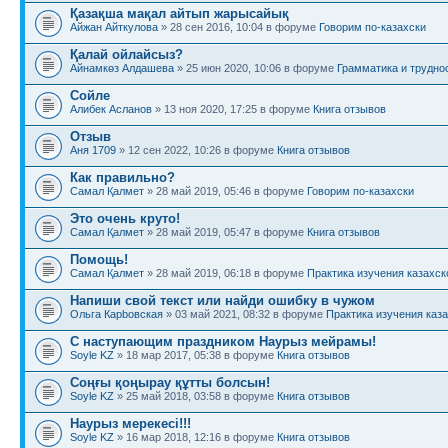
Қазақша мақал айтып жарысайық
Айжан Айткулова
» 28 сен 2016, 10:04 в форуме
Говорим по-казахски
Қалай ойлайсыз?
Айнамкөз Алдашева
» 25 июн 2020, 10:06 в форуме
Грамматика и трудно
Сойле
Алибек Асланов
» 13 ноя 2020, 17:25 в форуме
Книга отзывов
Отзыв
Аня 1709
» 12 сен 2022, 10:26 в форуме
Книга отзывов
Как правильно?
Самал Қалмет
» 28 май 2019, 05:46 в форуме
Говорим по-казахски
Это очень круто!
Самал Қалмет
» 28 май 2019, 05:47 в форуме
Книга отзывов
Помощь!
Самал Қалмет
» 28 май 2019, 06:18 в форуме
Практика изучения казахск
Напиши свой текст или найди ошибку в чужом
Ольга Карbовская
» 03 май 2021, 08:32 в форуме
Практика изучения каза
С наступающим праздником Наурыз мейрамы!
Soyle KZ
» 18 мар 2017, 05:38 в форуме
Книга отзывов
Соңғы қоңырау құтты болсын!
Soyle KZ
» 25 май 2018, 03:58 в форуме
Книга отзывов
Наурыз мерекесі!!!
Soyle KZ
» 16 мар 2018, 12:16 в форуме
Книга отзывов