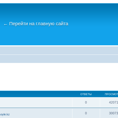
←
Перейти на главную сайта
ОТВЕТЫ
ПРОСМО
0
4207
0
3007
oyle.kz