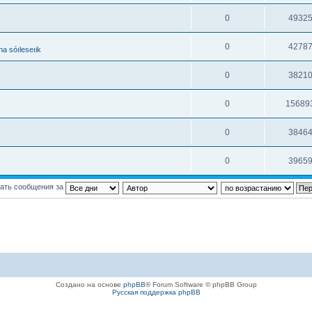
0
4932
0
4278
a sóıleseıik
0
3821
0
15689
0
3846
0
3965
ать сообщения за
Создано на основе
phpBB
® Forum Software © phpBB Group
Русская поддержка phpBB