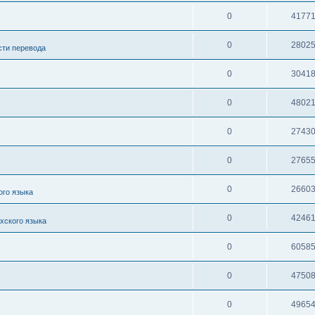
0
4177
0
2802
сти перевода
0
3041
0
4802
0
2743
0
2765
0
2660
ого языка
0
4246
хского языка
0
6058
0
4750
0
4965