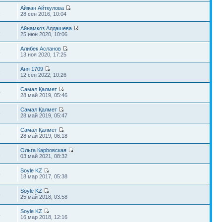
Айжан Айткулова
1
28 сен 2016, 10:04
Айнамкөз Алдашева
5
25 июн 2020, 10:06
Алибек Асланов
8
13 ноя 2020, 17:25
Аня 1709
1
12 сен 2022, 10:26
Самал Қалмет
0
28 май 2019, 05:46
Самал Қалмет
5
28 май 2019, 05:47
Самал Қалмет
3
28 май 2019, 06:18
Ольга Карbовская
1
03 май 2021, 08:32
Soyle KZ
5
18 мар 2017, 05:38
Soyle KZ
8
25 май 2018, 03:58
Soyle KZ
4
16 мар 2018, 12:16