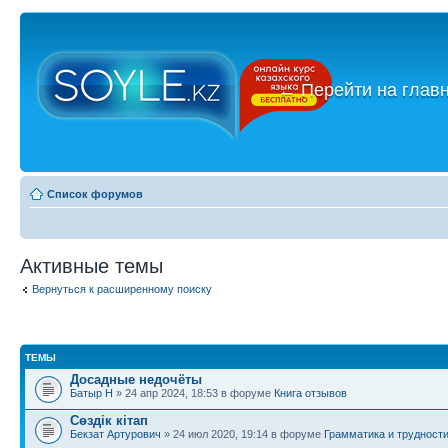
←
Перейти на глав
Список форумов
Активные темы
Вернуться к расширенному поиску
ТЕМЫ
Досадные недочёты
Батыр Н
» 24 апр 2024, 18:53 в форуме
Книга отзывов
Сөздік кітап
Бекзат Артурович
» 24 июл 2020, 19:14 в форуме
Грамматика и трудност