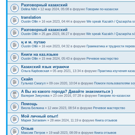
Разговорный казахский
Delina Niht
» 12 мар 2024, 05:08 в форуме
Говорим по-казахски
translation
Oustin Ollin
» 16 ноя 2023, 04:44 в форуме
We speak Kazakh / Qazaqsha sóı
Разговорный казахский
Oustin Ollin
» 25 дек 2023, 06:27 в форуме
We speak Kazakh / Qazaqsha sóı
ң и м. путаю
Oustin Ollin
» 16 ноя 2023, 04:32 в форуме
Грамматика и трудности перев
Книги на каз.языке
Oustin Ollin
» 15 янв 2024, 05:43 в форуме
Речевое мастерство
Казахский язык играючи
Ольга Карbовская
» 05 апр 2021, 13:34 в форуме
Практика изучения каза
Скайп
Гульназ Смагул
» 09 сен 2020, 10:04 в форуме
Помоги пользователям soy
А Вы из какого города? Давайте знакомиться )
Валерия Зикунова
» 23 сен 2016, 07:28 в форуме
Говорим по-казахски
Помощь
Виола Белкина
» 12 июн 2023, 08:54 в форуме
Речевое мастерство
Мой личный опыт!
Мария Затаевич
» 28 июн 2024, 11:19 в форуме
Книга отзывов
Отзыв
Максим Петров
» 19 май 2023, 08:09 в форуме
Книга отзывов