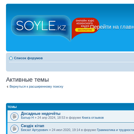
←
Перейти на глав
Список форумов
Активные темы
Вернуться к расширенному поиску
ТЕМЫ
Досадные недочёты
Батыр Н
» 24 апр 2024, 18:53 в форуме
Книга отзывов
Сөздік кітап
Бекзат Артурович
» 24 июл 2020, 19:14 в форуме
Грамматика и трудност