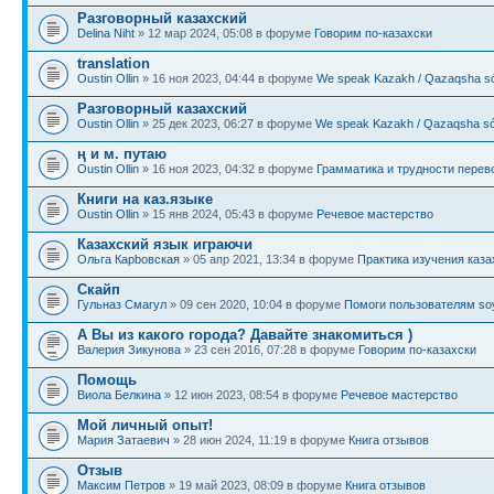
Разговорный казахский
Delina Niht
» 12 мар 2024, 05:08 в форуме
Говорим по-казахски
translation
Oustin Ollin
» 16 ноя 2023, 04:44 в форуме
We speak Kazakh / Qazaqsha sóı
Разговорный казахский
Oustin Ollin
» 25 дек 2023, 06:27 в форуме
We speak Kazakh / Qazaqsha sóı
ң и м. путаю
Oustin Ollin
» 16 ноя 2023, 04:32 в форуме
Грамматика и трудности перев
Книги на каз.языке
Oustin Ollin
» 15 янв 2024, 05:43 в форуме
Речевое мастерство
Казахский язык играючи
Ольга Карbовская
» 05 апр 2021, 13:34 в форуме
Практика изучения каза
Скайп
Гульназ Смагул
» 09 сен 2020, 10:04 в форуме
Помоги пользователям soy
А Вы из какого города? Давайте знакомиться )
Валерия Зикунова
» 23 сен 2016, 07:28 в форуме
Говорим по-казахски
Помощь
Виола Белкина
» 12 июн 2023, 08:54 в форуме
Речевое мастерство
Мой личный опыт!
Мария Затаевич
» 28 июн 2024, 11:19 в форуме
Книга отзывов
Отзыв
Максим Петров
» 19 май 2023, 08:09 в форуме
Книга отзывов