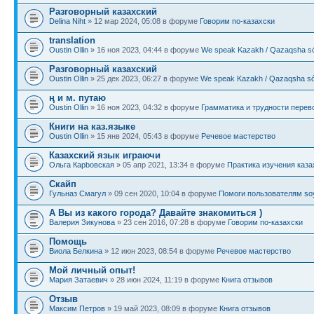
Разговорный казахский
Delina Niht
» 12 мар 2024, 05:08 в форуме
Говорим по-казахски
translation
Oustin Ollin
» 16 ноя 2023, 04:44 в форуме
We speak Kazakh / Qazaqsha sóı
Разговорный казахский
Oustin Ollin
» 25 дек 2023, 06:27 в форуме
We speak Kazakh / Qazaqsha sóı
ң и м. путаю
Oustin Ollin
» 16 ноя 2023, 04:32 в форуме
Грамматика и трудности перев
Книги на каз.языке
Oustin Ollin
» 15 янв 2024, 05:43 в форуме
Речевое мастерство
Казахский язык играючи
Ольга Карbовская
» 05 апр 2021, 13:34 в форуме
Практика изучения каза
Скайп
Гульназ Смагул
» 09 сен 2020, 10:04 в форуме
Помоги пользователям soy
А Вы из какого города? Давайте знакомиться )
Валерия Зикунова
» 23 сен 2016, 07:28 в форуме
Говорим по-казахски
Помощь
Виола Белкина
» 12 июн 2023, 08:54 в форуме
Речевое мастерство
Мой личный опыт!
Мария Затаевич
» 28 июн 2024, 11:19 в форуме
Книга отзывов
Отзыв
Максим Петров
» 19 май 2023, 08:09 в форуме
Книга отзывов