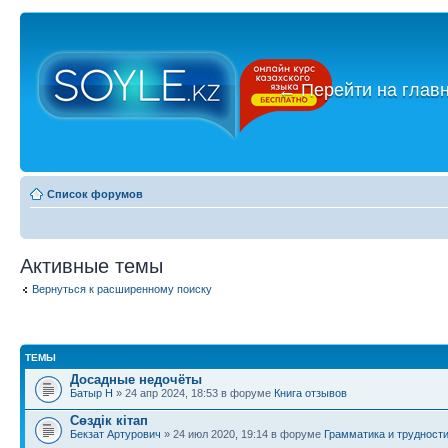
←
Перейти на глав
Список форумов
Активные темы
Вернуться к расширенному поиску
ТЕМЫ
Досадные недочёты
Батыр Н
» 24 апр 2024, 18:53 в форуме
Книга отзывов
Сөздік кітап
Бекзат Артурович
» 24 июл 2020, 19:14 в форуме
Грамматика и трудност