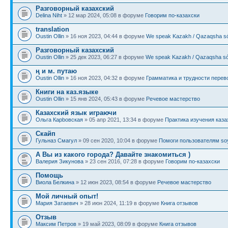
Разговорный казахский
Delina Niht
» 12 мар 2024, 05:08 в форуме
Говорим по-казахски
translation
Oustin Ollin
» 16 ноя 2023, 04:44 в форуме
We speak Kazakh / Qazaqsha sóı
Разговорный казахский
Oustin Ollin
» 25 дек 2023, 06:27 в форуме
We speak Kazakh / Qazaqsha sóı
ң и м. путаю
Oustin Ollin
» 16 ноя 2023, 04:32 в форуме
Грамматика и трудности перев
Книги на каз.языке
Oustin Ollin
» 15 янв 2024, 05:43 в форуме
Речевое мастерство
Казахский язык играючи
Ольга Карbовская
» 05 апр 2021, 13:34 в форуме
Практика изучения каза
Скайп
Гульназ Смагул
» 09 сен 2020, 10:04 в форуме
Помоги пользователям soy
А Вы из какого города? Давайте знакомиться )
Валерия Зикунова
» 23 сен 2016, 07:28 в форуме
Говорим по-казахски
Помощь
Виола Белкина
» 12 июн 2023, 08:54 в форуме
Речевое мастерство
Мой личный опыт!
Мария Затаевич
» 28 июн 2024, 11:19 в форуме
Книга отзывов
Отзыв
Максим Петров
» 19 май 2023, 08:09 в форуме
Книга отзывов