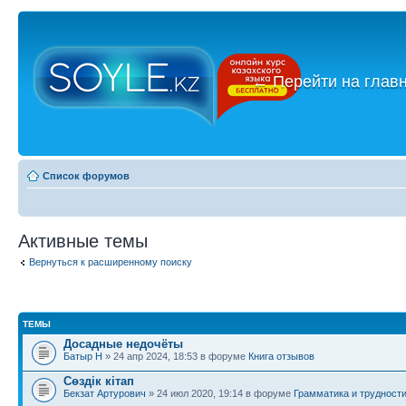
←
Перейти на глав
Список форумов
Активные темы
Вернуться к расширенному поиску
ТЕМЫ
Досадные недочёты
Батыр Н
» 24 апр 2024, 18:53 в форуме
Книга отзывов
Сөздік кітап
Бекзат Артурович
» 24 июл 2020, 19:14 в форуме
Грамматика и трудност