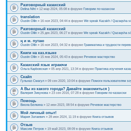
Разговорный казахский
Delina Niht
» 12 мар 2024, 05:08 в форуме
Говорим по-казахски
translation
Oustin Ollin
» 16 ноя 2023, 04:44 в форуме
We speak Kazakh / Qazaqsha sóı
Разговорный казахский
Oustin Ollin
» 25 дек 2023, 06:27 в форуме
We speak Kazakh / Qazaqsha sóı
ң и м. путаю
Oustin Ollin
» 16 ноя 2023, 04:32 в форуме
Грамматика и трудности перев
Книги на каз.языке
Oustin Ollin
» 15 янв 2024, 05:43 в форуме
Речевое мастерство
Казахский язык играючи
Ольга Карbовская
» 05 апр 2021, 13:34 в форуме
Практика изучения каза
Скайп
Гульназ Смагул
» 09 сен 2020, 10:04 в форуме
Помоги пользователям soy
А Вы из какого города? Давайте знакомиться )
Валерия Зикунова
» 23 сен 2016, 07:28 в форуме
Говорим по-казахски
Помощь
Виола Белкина
» 12 июн 2023, 08:54 в форуме
Речевое мастерство
Мой личный опыт!
Мария Затаевич
» 28 июн 2024, 11:19 в форуме
Книга отзывов
Отзыв
Максим Петров
» 19 май 2023, 08:09 в форуме
Книга отзывов