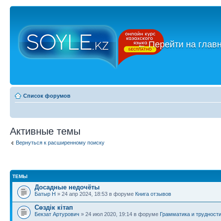
←
Перейти на глав
Список форумов
Активные темы
Вернуться к расширенному поиску
ТЕМЫ
Досадные недочёты
Батыр Н
» 24 апр 2024, 18:53 в форуме
Книга отзывов
Сөздік кітап
Бекзат Артурович
» 24 июл 2020, 19:14 в форуме
Грамматика и трудност