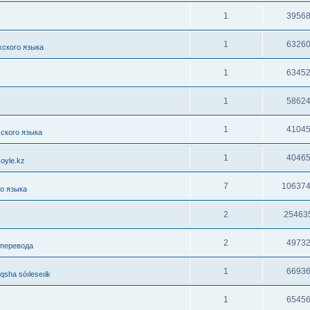
1
3956
1
6326
хского языка
1
6345
1
5862
1
4104
хского языка
1
4046
oyle.kz
7
10637
го языка
2
25463
2
4973
 перевода
1
6693
sha sóıleseıik
1
6545