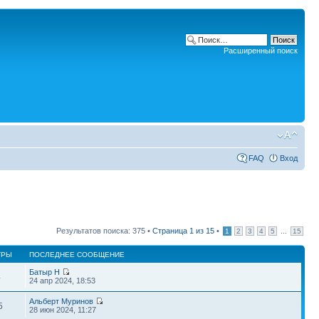
Расширенный поиск
FAQ
Вход
Результатов поиска: 375 •
Страница
1
из
15
•
...
1
2
3
4
5
15
ТРЫ
ПОСЛЕДНЕЕ СООБЩЕНИЕ
Батыр Н
4
24 апр 2024, 18:53
Альберт Муринов
5
28 июн 2024, 11:27