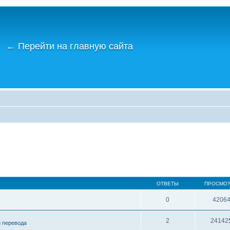
←
Перейти на главную сайта
ОТВЕТЫ
ПРОСМО
0
4206
2
24142
и перевода