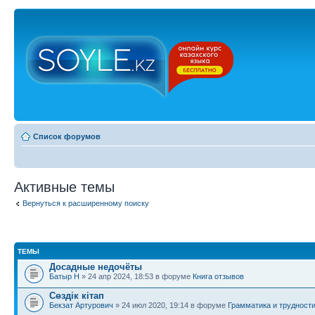
Список форумов
Активные темы
Вернуться к расширенному поиску
ТЕМЫ
Досадные недочёты
Батыр Н
» 24 апр 2024, 18:53 в форуме
Книга отзывов
Сөздік кітап
Бекзат Артурович
» 24 июл 2020, 19:14 в форуме
Грамматика и трудност