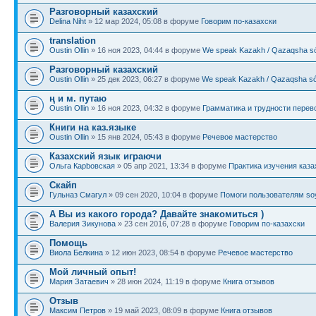
Разговорный казахский
Delina Niht
» 12 мар 2024, 05:08 в форуме
Говорим по-казахски
translation
Oustin Ollin
» 16 ноя 2023, 04:44 в форуме
We speak Kazakh / Qazaqsha sóı
Разговорный казахский
Oustin Ollin
» 25 дек 2023, 06:27 в форуме
We speak Kazakh / Qazaqsha sóı
ң и м. путаю
Oustin Ollin
» 16 ноя 2023, 04:32 в форуме
Грамматика и трудности перев
Книги на каз.языке
Oustin Ollin
» 15 янв 2024, 05:43 в форуме
Речевое мастерство
Казахский язык играючи
Ольга Карbовская
» 05 апр 2021, 13:34 в форуме
Практика изучения каза
Скайп
Гульназ Смагул
» 09 сен 2020, 10:04 в форуме
Помоги пользователям soy
А Вы из какого города? Давайте знакомиться )
Валерия Зикунова
» 23 сен 2016, 07:28 в форуме
Говорим по-казахски
Помощь
Виола Белкина
» 12 июн 2023, 08:54 в форуме
Речевое мастерство
Мой личный опыт!
Мария Затаевич
» 28 июн 2024, 11:19 в форуме
Книга отзывов
Отзыв
Максим Петров
» 19 май 2023, 08:09 в форуме
Книга отзывов