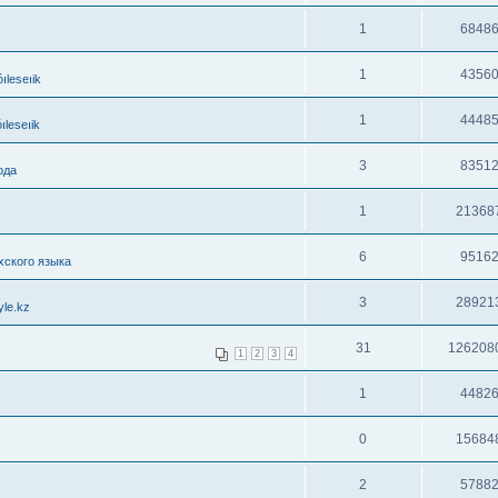
1
6848
1
4356
leseıik
1
4448
leseıik
3
8351
ода
1
21368
6
9516
хского языка
3
28921
le.kz
31
126208
1
2
3
4
1
4482
0
15684
2
5788