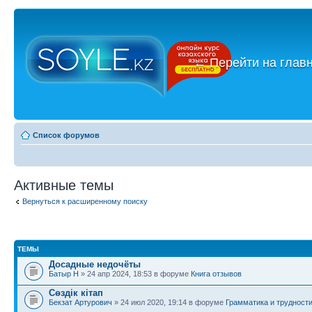
←
Перейти на глав
Список форумов
Активные темы
Вернуться к расширенному поиску
ТЕМЫ
Досадные недочёты
Батыр Н
» 24 апр 2024, 18:53 в форуме
Книга отзывов
Сөздік кітап
Бекзат Артурович
» 24 июл 2020, 19:14 в форуме
Грамматика и трудност