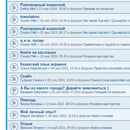
Разговорный казахский
Delina Niht
» 12 мар 2024, 05:08 в форуме
Говорим по-казахски
translation
Oustin Ollin
» 16 ноя 2023, 04:44 в форуме
We speak Kazakh / Qazaqsha sóı
Разговорный казахский
Oustin Ollin
» 25 дек 2023, 06:27 в форуме
We speak Kazakh / Qazaqsha sóı
ң и м. путаю
Oustin Ollin
» 16 ноя 2023, 04:32 в форуме
Грамматика и трудности перев
Книги на каз.языке
Oustin Ollin
» 15 янв 2024, 05:43 в форуме
Речевое мастерство
Казахский язык играючи
Ольга Карbовская
» 05 апр 2021, 13:34 в форуме
Практика изучения каза
Скайп
Гульназ Смагул
» 09 сен 2020, 10:04 в форуме
Помоги пользователям soy
А Вы из какого города? Давайте знакомиться )
Валерия Зикунова
» 23 сен 2016, 07:28 в форуме
Говорим по-казахски
Помощь
Виола Белкина
» 12 июн 2023, 08:54 в форуме
Речевое мастерство
Мой личный опыт!
Мария Затаевич
» 28 июн 2024, 11:19 в форуме
Книга отзывов
Отзыв
Максим Петров
» 19 май 2023, 08:09 в форуме
Книга отзывов