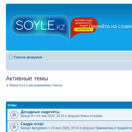
←
Перейти на глав
Список форумов
Активные темы
Вернуться к расширенному поиску
ТЕМЫ
Досадные недочёты
Батыр Н
» 24 апр 2024, 18:53 в форуме
Книга отзывов
Сөздік кітап
Бекзат Артурович
» 24 июл 2020, 19:14 в форуме
Грамматика и трудност