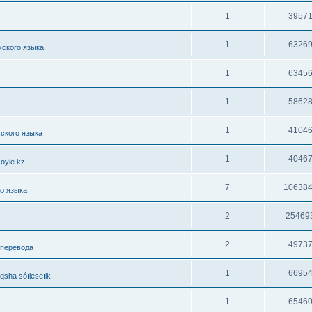
1
3957
1
6326
хского языка
1
6345
1
5862
1
4104
хского языка
1
4046
oyle.kz
7
10638
го языка
2
25469
2
4973
 перевода
1
6695
sha sóıleseıik
1
6546