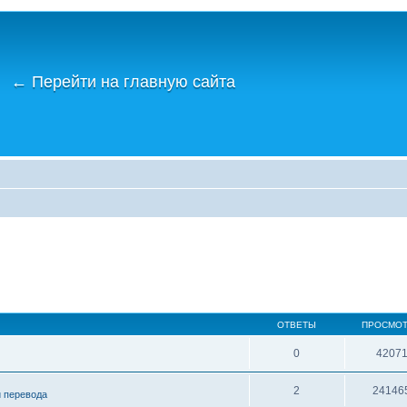
←
Перейти на главную сайта
ОТВЕТЫ
ПРОСМО
0
4207
2
24146
и перевода