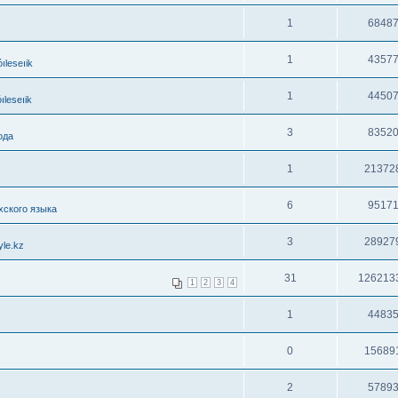
1
6848
1
4357
leseıik
1
4450
leseıik
3
8352
ода
1
21372
6
9517
хского языка
3
28927
le.kz
31
126213
1
2
3
4
1
4483
0
15689
2
5789