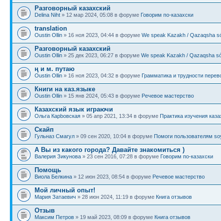
Разговорный казахский
Delina Niht
» 12 мар 2024, 05:08 в форуме
Говорим по-казахски
translation
Oustin Ollin
» 16 ноя 2023, 04:44 в форуме
We speak Kazakh / Qazaqsha sóı
Разговорный казахский
Oustin Ollin
» 25 дек 2023, 06:27 в форуме
We speak Kazakh / Qazaqsha sóı
ң и м. путаю
Oustin Ollin
» 16 ноя 2023, 04:32 в форуме
Грамматика и трудности перев
Книги на каз.языке
Oustin Ollin
» 15 янв 2024, 05:43 в форуме
Речевое мастерство
Казахский язык играючи
Ольга Карbовская
» 05 апр 2021, 13:34 в форуме
Практика изучения каза
Скайп
Гульназ Смагул
» 09 сен 2020, 10:04 в форуме
Помоги пользователям soy
А Вы из какого города? Давайте знакомиться )
Валерия Зикунова
» 23 сен 2016, 07:28 в форуме
Говорим по-казахски
Помощь
Виола Белкина
» 12 июн 2023, 08:54 в форуме
Речевое мастерство
Мой личный опыт!
Мария Затаевич
» 28 июн 2024, 11:19 в форуме
Книга отзывов
Отзыв
Максим Петров
» 19 май 2023, 08:09 в форуме
Книга отзывов