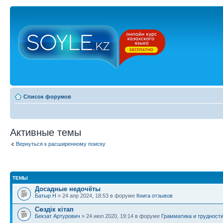
Список форумов
Активные темы
Вернуться к расширенному поиску
ТЕМЫ
Досадные недочёты
Батыр Н
» 24 апр 2024, 18:53 в форуме
Книга отзывов
Сөздік кітап
Бекзат Артурович
» 24 июл 2020, 19:14 в форуме
Грамматика и трудност